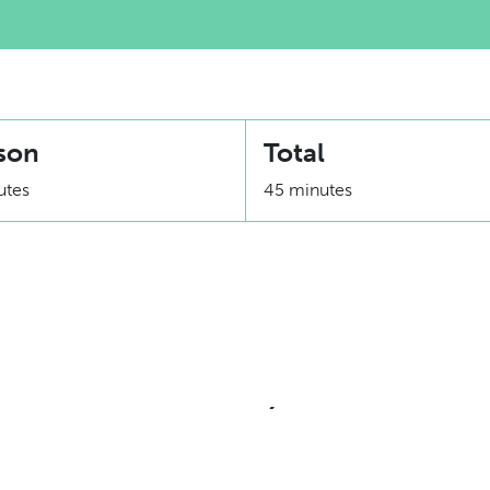
son
Total
utes
45 minutes
Équivalence