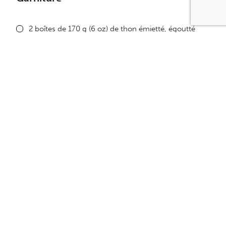
2 boîtes de 170 g (6 oz) de thon émietté, égoutté
1 mie hachée d’une tranche de pain à grains entiers
1 cornichon haché
10 ml (2 c. à thé) d’estragon frais ciselé
5 ml (1 c. à thé) de poudre d’oignon
30 ml (2 c. à soupe) de sauce style mayonnaise
réduite en gras
30 ml (2 c. à soupe) de moutarde de Dijon
le jus d’1/2 lime
Quelques gouttes de tabasco
Sel et poivre du moulin
1 concombre anglais de bonne longueur (environ 30
cm (12 po)