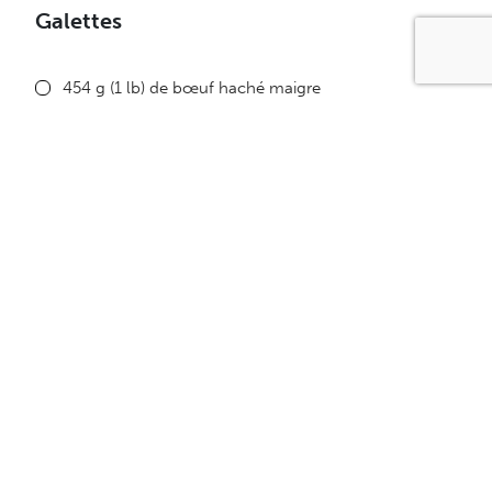
Galettes
454 g (1 lb) de bœuf haché maigre
5 ml (1 c. à thé) de moutarde de dijon
1/2 gousse d’ail écrasé
sel et poivre du moulin
Garniture
4 pains plats à burger à grains entiers
60 ml (1/4 tasse) de dijonnaise
4 tranches de 15g ou (1/2 oz) chacune de cheddar
fort
tomates en tranches