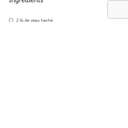
Ingrédients
2 lb de veau haché
2 c. à soupe de sel d’oignon
1 c. à thé de poudre d’ail
1 tasse de bouillon de bœuf faible en gras
1 boîte de crème de tomate faible en gras
1 oignon haché
Équivalence
Diviser en huit