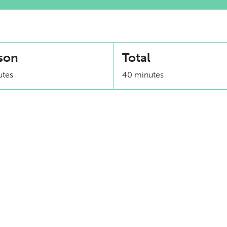
son
Total
utes
40 minutes
Équivalence
1 Protéine