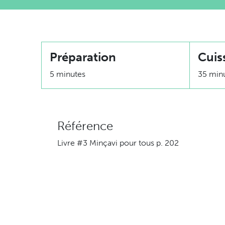
Préparation
Cuis
5 minutes
35 min
Référence
Livre #3 Minçavi pour tous p. 202
Ingrédients
227g (8 onces) veau haché