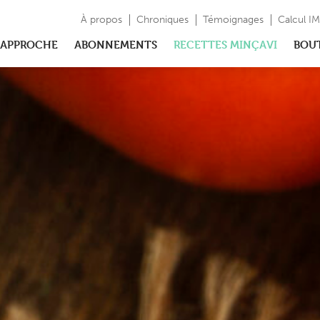
À propos
Chroniques
Témoignages
Calcul I
APPROCHE
ABONNEMENTS
RECETTES MINÇAVI
BOU