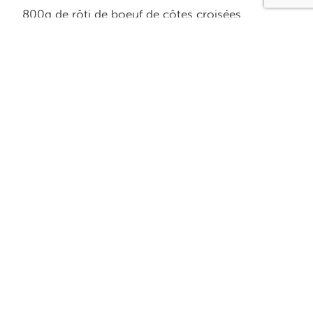
800g de rôti de boeuf de côtes croisées
Mélange d’épices
10 ml ( 2 c. à thé ) de moutarde sèche
15 ml ( 1 c. à soupe ) d’épice à steak
5 ml ( 1 c. à thé ) de graine de fenouil
2.5 ml ( ½ c. à thé ) de thym
Équivalence
1 portion de 120g ( 4 oz )= 1 protéine