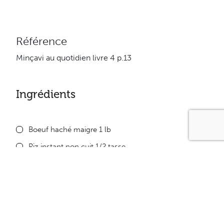
Référence
Minçavi au quotidien livre 4 p.13
Ingrédients
Boeuf haché maigre 1 lb
Riz instant non cuit 1/2 tasse
Poudre d’oignon au goût
Sel et poivre au goût
Oignon émincé 1 petit