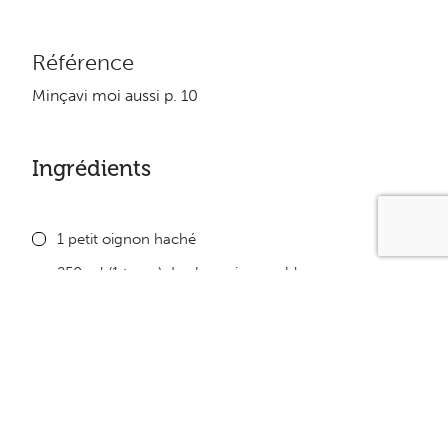
Référence
Minçavi moi aussi p. 10
Ingrédients
1 petit oignon haché
250 ml (1 tasse) de champignons blancs en
morceaux
1 branche de céleri en biseaux
1 carotte en rondelles
250 ml (1 tasse) de bouillon de poulet sans gras
Minçavi