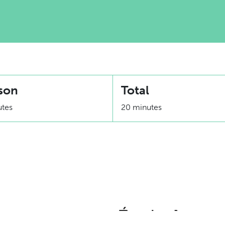
son
Total
utes
20 minutes
Équivalence