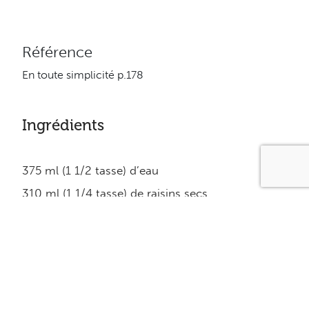
Référence
En toute simplicité p.178
Ingrédients
375 ml (1 1/2 tasse) d’eau
310 ml (1 1/4 tasse) de raisins secs
60 ml (1/4 tasse) d’huile
1 oeuf
125 ml (1/2 tasse) de fructose
425 ml (1 3/4 tasse) de farine de blé entier
5 ml (1 c. à thé) de poudre à pâte