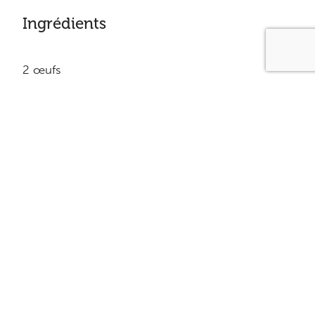
Ingrédients
2 œufs
60 g (2 oz) de féta léger
500 ml (2 tasses) de courgettes râpées
15 ml (1 c. à soupe) de noix hachées
15 ml (1 c. à soupe) d’aneth frais haché
15 ml (1 c. à soupe) de persil frais haché
Sel et poivre du moulin
15 ml (1 c. à soupe) d’huile d’olive
Équivalence