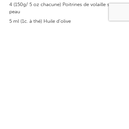
4 (150g/ 5 oz chacune) Poitrines de volaille sans
peau
5 ml (1c. à thé) Huile d’olive
8 Gousses d’ail hachées
2 oignons moyens hachés
24 Olives séchées au soleil (ou Kalamata)
175 ml (3/4 tasse) Vin blanc
425 ml (1 3/4 tasse) Eau ou de bouillon de
poulet sans gras
1.25 ml (1/4c. à thé) Origan
1.25 ml (1/4 c. à thé) Marjolaine
1.25 ml (1/4 c. à thé) Sel
8 Tomates en conserve égouttées sans les
graines