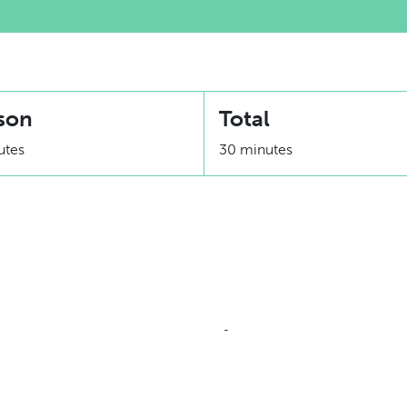
son
Total
utes
30 minutes
Équivalence