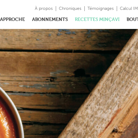
À propos
Chroniques
Témoignages
Calcul I
APPROCHE
ABONNEMENTS
RECETTES MINÇAVI
BOU