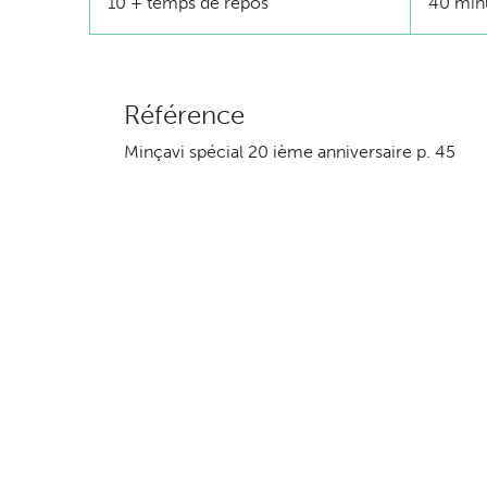
10 + temps de repos
40 min
Référence
Minçavi spécial 20 ième anniversaire p. 45
Ingrédients
2 poivrons rouges
5 ml (1 c. à thé) d’huile de canola