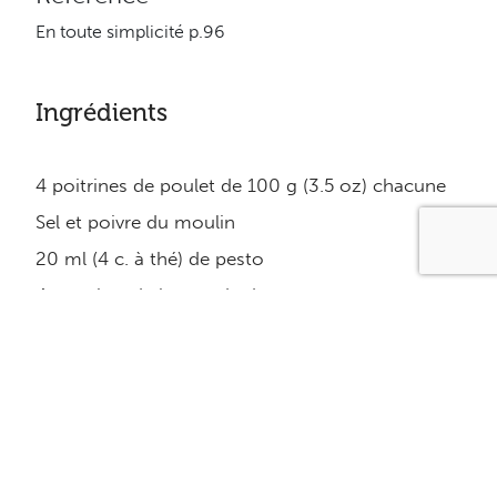
En toute simplicité p.96
Ingrédients
4 poitrines de poulet de 100 g (3.5 oz) chacune
Sel et poivre du moulin
20 ml (4 c. à thé) de pesto
4 tranches de bacon de dos
60 g (2 oz) de mozzarella tranchée
10 ml (2 c. à thé) d’huile d’olive
Sauce:
125 ml (1/2 tasse) de lait évaporé sans gras
375 ml (1 1/2 tasse) de bouillon de poulet sans