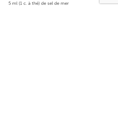
5 ml (1 c. à thé) de sel de mer
435 ml (1 3/4 tasse) de farine de blé entier
Poulet asiatique:
125 ml (1/2 tasse) de Vinaigrette asiatique aux
arachides (p.14) ou version du commerce
480 g de poulet cuit en dés
250 ml (1 tasse) de fèves germées
Équivalence
1 protéine
2 pain
2 1/2 matières grasses
2 condiment