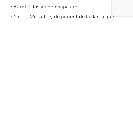
250 ml (1 tasse) de chapelure
2.5 ml (1/2c. à thé) de piment de la Jamaïque
moulu
2.5 ml (1/2c. à thé) de muscade fraîchement
râpée
2.5 ml (1/2c. à thé) de poivre fraîchement moulu
5 ml (1c. à thé) de sel
Huile d’olive en vaporisateur
Sauce:
30 ml (2c. à soupe) d’huile de canola
60 ml (1/4 tasse) de farine
1 boîte de 284 ml de consommé de boeuf
500 ml (2 tasses) de bouillon de poulet