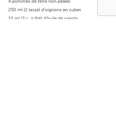
4 pommes de terre non pelées
250 ml (1 tasse) d’oignons en cubes
10 ml (2 c. à thé) d’huile de canola
480 g de jambon maigre en cubes
250 ml (1 tasse) de champignons tranchés
250 ml (1 tasse) de sauce à sandwich chaud
Minçavi
1 ml (1/4 c. à thé) de muscade
1 pincée de thym
1 pincée de romarin
Équivalence
1 protéine