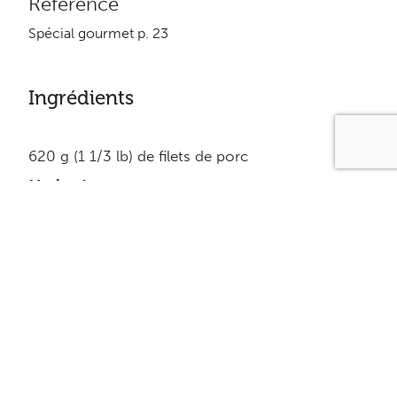
Référence
Spécial gourmet p. 23
Ingrédients
620 g (1 1/3 lb) de filets de porc
Marinade:
60 ml (1/4 tasse) de sauce Soya
30 ml (2 c. à table) de sauce Chili
15 ml (1 c. à table) d’huile
30 ml (2 c. à table) de succédané de sucre brun
30 ml (2 c. à table) d’échalotes hachées finement