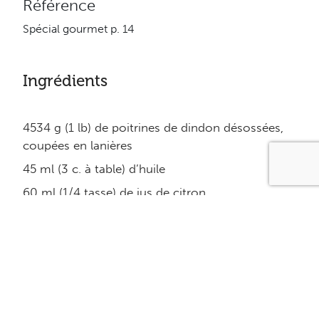
Référence
Spécial gourmet p. 14
Ingrédients
4534 g (1 lb) de poitrines de dindon désossées,
coupées en lanières
45 ml (3 c. à table) d’huile
60 ml (1/4 tasse) de jus de citron
1 gousse d’ail émincée
2.5 ml (1/2 c. à thé) de poudre de Chili
2.5 ml (1/2 c. à thé) d’origan
1 ml (1/4 c. à thé) de thym
1 ml (1/4 c. à thé) de cumin