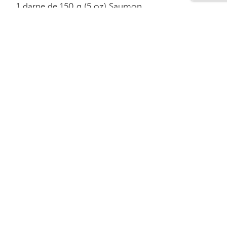
1 darne de 150 g (5 oz) Saumon
5 ml (1c. à thé) Fines herbes à l’italienne
15 ml (1c. à soupe) Jus de citron
Sel et poivre au goût
Équivalence
1 Protéine