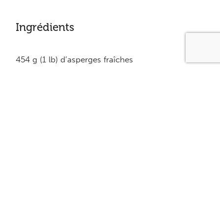
Ingrédients
454 g (1 lb) d’asperges fraîches
3 oranges pelées à vif et tranchées
Vinaigrette:
Le zeste d’une orange
30 ml (2 c. à table) de jus d’orange
30 ml (2 c. à soupe) de vinaigre de vin
30 ml (2 c. à soupe) d’huile
2.5 ml (1/5 c. à thé) d’estragon
Sel et poivre au goût