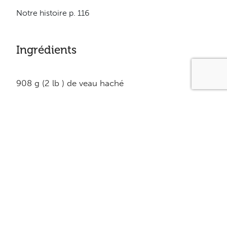
Notre histoire p. 116
Ingrédients
908 g (2 lb ) de veau haché
1 poivron rouge en morceaux
3 branches de céleri en dés
125 (1/2 tasse) d’oignons émincés
250 ml (1 tasse) de champignons en morceaux
125 ml (1/2 tasse) de carottes en dés
3 gousses d’ail émincées
2.5 ml (1/2 c. à thé) d’origan
2 boîtes de 213 ml de sauce tomate