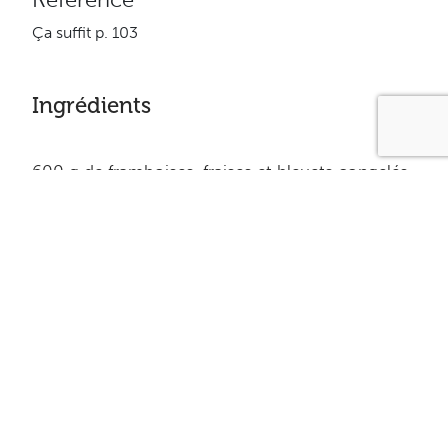
Ça suffit p. 103
Ingrédients
600 g de framboises, fraises et bleuets congelés.
2 sachets de gélatine.
250 ml (1 tasse) de jus de fruits rouges
250 ml (1 tasse) de yogourt nature 0% m.g.
60 ml (1/4 tasse) de sucre ou de succédané de
Splenda
Équivalence