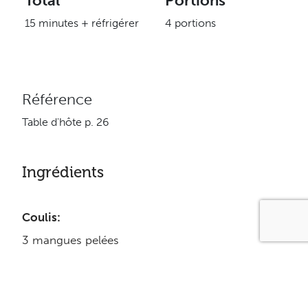
Total
Portions
15 minutes + réfrigérer
4 portions
Référence
Table d'hôte p. 26
Ingrédients
Coulis:
3 mangues pelées
5 ml (1 c. à thé) de succédané de sucre Splenda
2.5 ml (1/2 c. à thé) de jus de citron