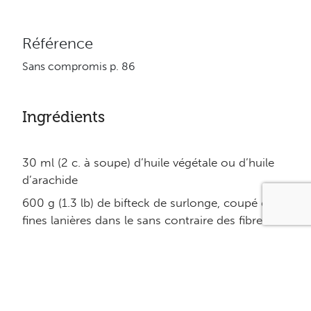
Référence
Sans compromis p. 86
Ingrédients
30 ml (2 c. à soupe) d’huile végétale ou d’huile
d’arachide
600 g (1.3 lb) de bifteck de surlonge, coupé en
fines lanières dans le sans contraire des fibres.
30 ml (2 c. à soupe) de fécule de maïs
750 ml (3 tasses) de bouquets de brocoli
2.5 ml (1/2 c. à thé) de sel de mer