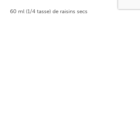
60 ml (1/4 tasse) de raisins secs
250 ml (1 tasse) d’eau
250 ml (1 tasse) de jus de pomme non-
additionné de sucre
30 ml (2 c. à table) de fécule de maïs
365 ml (1 1/2 tasse) de yogourt nature 0.1% mg
0.5 ml (1/8 c. à thé) de cannelle
Équivalence
1/2 produit laitier
1 fruit