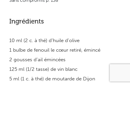
Sans compromis p. 138
Ingrédients
10 ml (2 c. à thé) d’huile d’olive
1 bulbe de fenouil le cœur retiré, émincé
2 gousses d’ail émincées
125 ml (1/2 tasse) de vin blanc
5 ml (1 c. à thé) de moutarde de Dijon
300g (0.7 lb) de petits pétoncles surgelés (calibre
100-120)
1 filet (150 g ou 5.3 oz) de tilapia, morue,
saumon ou truite coupé en morceaux
125 ml (1/2 tasse) de lait