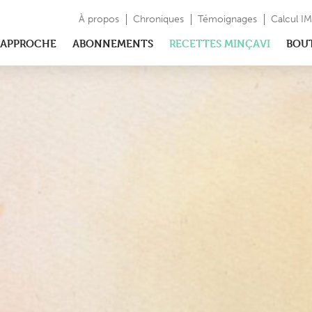
À propos
Chroniques
Témoignages
Calcul I
APPROCHE
ABONNEMENTS
RECETTES MINÇAVI
BOU