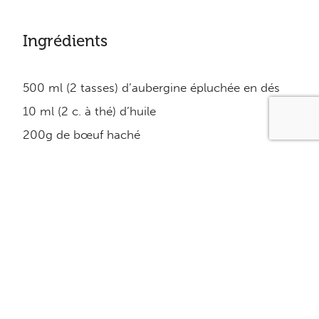
Ingrédients
500 ml (2 tasses) d’aubergine épluchée en dés
10 ml (2 c. à thé) d’huile
200g de bœuf haché
200g d’agneau haché
250 ml (1 tasse) d’oignons hachées
2 gousses d’ail hachées
250 ml (1 tasse) de sauce tomate
125 ml (1/2 tasse) de bouillon de bœuf sans gras
1 pincée de piment de Cayenne
1 ml (1/4 c. à thé) de sel