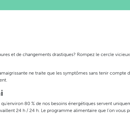
res et de changements drastiques? Rompez le cercle vicieux 
amaigrissante ne traite que les symptômes sans tenir compte de 
ent.
i
qu’environ 80 % de nos besoins énergétiques servent uniqueme
availlent 24 h / 24 h. Le programme alimentaire que l’on vous
les extrêmes. Trop, c’est comme pas assez! Lorsqu’on ne lui don