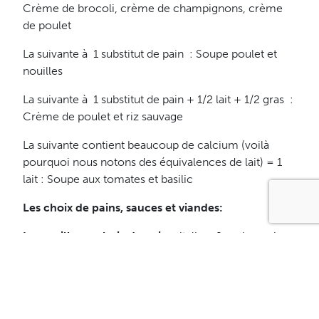
Crème de brocoli, crème de champignons, crème
de poulet
La suivante à 1 substitut de pain : Soupe poulet et
nouilles
La suivante à 1 substitut de pain + 1/2 lait + 1/2 gras :
Crème de poulet et riz sauvage
La suivante contient beaucoup de calcium (voilà
pourquoi nous notons des équivalences de lait) = 1
lait : Soupe aux tomates et basilic
Les choix de pains, sauces et viandes:
Les meilleurs choix de pains:
italien, 9 grains, origan
et parmesan, italien spécial, pain plat, mini-pain
italien (Subway ne mentionne pas les calories pour
les nouveaux pains paninis présentement en
restaurant)