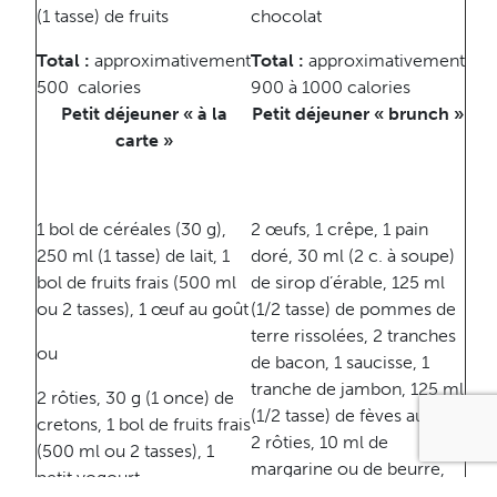
(1 tasse) de fruits
chocolat
Total :
approximativement
Total :
approximativement
500 calories
900 à 1000 calories
Petit déjeuner « à la
Petit déjeuner « brunch »
carte »
1 bol de céréales (30 g),
2 œufs, 1 crêpe, 1 pain
250 ml (1 tasse) de lait, 1
doré, 30 ml (2 c. à soupe)
bol de fruits frais (500 ml
de sirop d’érable, 125 ml
ou 2 tasses), 1 œuf au goût
(1/2 tasse) de pommes de
terre rissolées, 2 tranches
ou
de bacon, 1 saucisse, 1
tranche de jambon, 125 ml
2 rôties, 30 g (1 once) de
(1/2 tasse) de fèves au lard,
cretons, 1 bol de fruits frais
2 rôties, 10 ml de
(500 ml ou 2 tasses), 1
margarine ou de beurre,
petit yogourt
125 ml (1/2 tasse) de fruits