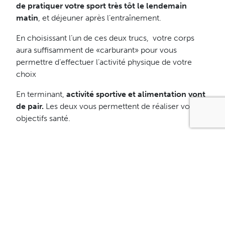
de pratiquer votre sport très tôt le lendemain
matin
,
et déjeuner après l’entraînement.
En choisissant l’un de ces deux trucs, votre corps
aura suffisamment de «carburant» pour vous
permettre d’effectuer l’activité physique de votre
choix
En terminant,
activité sportive et alimentation vont
de pair.
Les deux vous permettent de réaliser vos
objectifs santé.
Bon entraînement!
Sophia Camiré Wan, nutritionniste Minçavi
Source: Ledoux,M., Lacombe,N., St-martin, G
.,
e
Nutrition sport et performance,
Géo Plein Air, 2
éd.,
2009, 283 p.