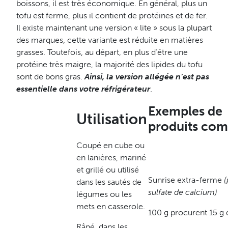
boissons, il est très économique. En général, plus un
tofu est ferme, plus il contient de protéines et de fer.
Il existe maintenant une version « lite » sous la plupart
des marques, cette variante est réduite en matières
grasses. Toutefois, au départ, en plus d’être une
protéine très maigre, la majorité des lipides du tofu
sont de bons gras.
Ainsi, la version allégée n’est pas
essentielle dans votre réfrigérateur
.
Exemples de
Utilisation
produits co
Coupé en cube ou
en lanières, mariné
et grillé ou utilisé
Sunrise extra-ferme
(
dans les sautés de
sulfate de calcium)
légumes ou les
mets en casserole.
100 g procurent 15 g 
Râpé, dans les