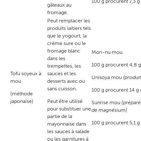
100 g procurent 7,3 g
gâteaux au
fromage.
Peut remplacer les
produits laitiers tels
que le yogourt, la
crème sure ou le
fromage blanc
Mori-nu mou
dans les
100 g procurent 4,8 g
trempettes, les
Tofu soyeux à
sauces et les
Unisoya mou
(produi
mou
desserts avec ou
sans cuisson.
100 g procurent 14 g 
(méthode
japonaise)
Peut être utilisé
Sunrise mou
(préparé
pour substituer une
de magnésium)
partie de la
100 g procurent 5,1 g
mayonnaise dans
les sauces à salade
ou les garnitures à