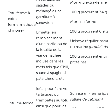
Mori-nu extra-ferme
salades ou
mélangé à une
100 g procurent 7,4 g
Tofu ferme à
garniture à
extra-
Mori-nu ferme
sandwich.
ferme(méthode
chinoise)
100 g procurent 6,9 g
Émietté, en
remplacement
Unisoya régulier natu
d’une partie ou de
ou mariné
(produit d
la totalité de la
viande hachée
100 g procurent envir
incluse dans les
protéines
mets tels que Chili,
sauce à spaghetti,
pâté chinois, etc.
Idéal pour faire vos
Sunrise mi-ferme
(pr
tartinades ou
sulfate de calcium)
trempettes au tofu
Tofu mi-ferme
ainsi que pour les