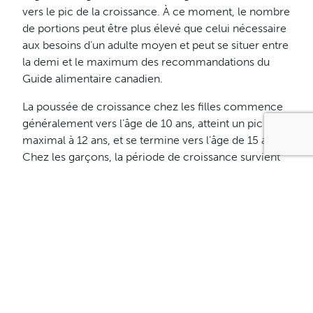
vers le pic de la croissance. À ce moment, le nombre
de portions peut être plus élevé que celui nécessaire
aux besoins d’un adulte moyen et peut se situer entre
la demi et le maximum des recommandations du
Guide alimentaire canadien.
La poussée de croissance chez les filles commence
généralement vers l’âge de 10 ans, atteint un pic
maximal à 12 ans, et se termine vers l’âge de 15 ans.
Chez les garçons, la période de croissance survient
plus tardivement et s’étend sur davantage d’années,
soit entre 12 et 19 ans, et ce, avec une poussée de
croissance maximale survenant habituellement vers
l’âge de 14 ans.
Par exemple, les fillettes qui ont entre 7 et 9 ans ont à
peu près les mêmes besoins énergétiques que les
femmes adultes n’étant pas en démarche
d’élimination de poids. Elles auront donc tendance à