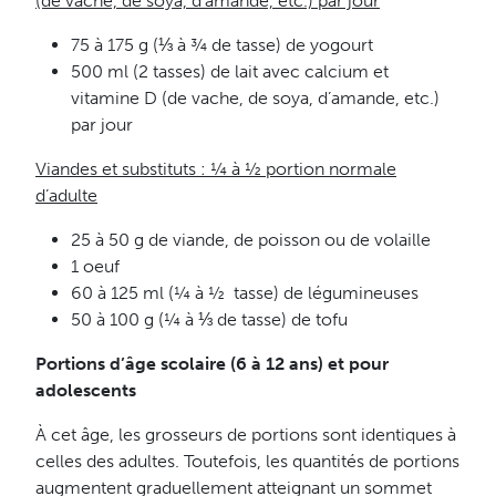
(de vache, de soya, d’amande, etc.) par jour
75 à 175 g (⅓ à ¾ de tasse) de yogourt
500 ml (2 tasses) de lait avec calcium et
vitamine D (de vache, de soya, d’amande, etc.)
par jour
Viandes et substituts : ¼ à ½ portion normale
d’adulte
25 à 50 g de viande, de poisson ou de volaille
1 oeuf
60 à 125 ml (¼ à ½ tasse) de légumineuses
50 à 100 g (¼ à ⅓ de tasse) de tofu
Portions d’âge scolaire (6 à 12 ans) et pour
adolescents
À cet âge, les grosseurs de portions sont identiques à
celles des adultes. Toutefois, les quantités de portions
augmentent graduellement atteignant un sommet