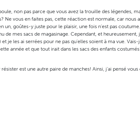
 poule, non pas parce que vous avez la trouille des légendes,
ns? Ne vous en faites pas, cette réaction est normale, car nous
 un, goûtes-y juste pour le plaisir, une fois n’est pas coutume… »
ntenu de mes sacs de magasinage. Cependant, et heureusement, 
 je les ai serrées pour ne pas qu’elles soient à ma vue. Vais-j
cette année et que tout irait dans les sacs des enfants costumé
 y résister est une autre paire de manches! Ainsi, j’ai pensé vo
, et ce, sans augmenter votre taux de sucre ni de gras dans le 
ute et ainsi vous serez moins
ngez plutôt à acheter des
;
 des quantités raisonnables en
térieures;