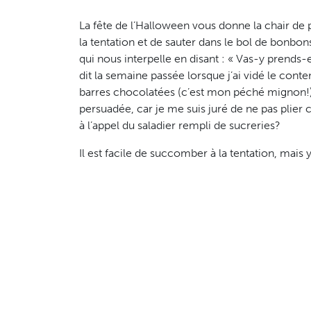
La fête de l’Halloween vous donne la chair de
la tentation et de sauter dans le bol de bonbo
qui nous interpelle en disant : « Vas-y prends-en
dit la semaine passée lorsque j’ai vidé le co
barres chocolatées (c’est mon péché mignon!) et
persuadée, car je me suis juré de ne pas plier 
à l’appel du saladier rempli de sucreries?
Il est facile de succomber à la tentation, mais
passer une fête d’Halloween des plus agréables
Conseils pour survivre à l’Halloween
:
Achetez vos friandises à la dernière min
susceptible d’en manger en avance;
N’achetez pas vos saveurs préférées. So
sucreries que vous n’aimez pas vraiment
Afin d’éviter les surplus, procurez-vous
vous référant aux besoins des années an