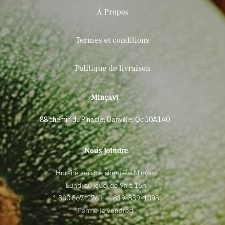
À Propos
Termes et conditions
Politique de livraison
Minçavi
88 chemin du Pinacle, Danville, Qc J0A1A0
Nous joindre
Horaire service clientèle Minçavi
Lundi au jeudi de 9h à 16h
1 800 567-2761
–
819-839-1093
Fermé le vendredi