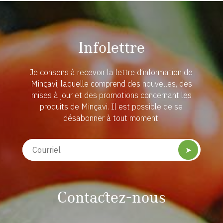
Infolettre
Je consens à recevoir la lettre d’information de
Minçavi, laquelle comprend des nouvelles, des
mises à jour et des promotions concernant les
produits de Minçavi. Il est possible de se
désabonner à tout moment.
➤
Contactez-nous