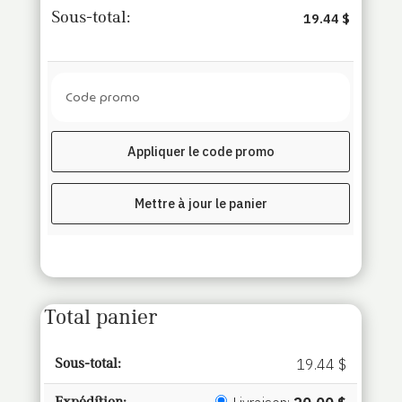
protéiné
19.44 $
Le
matinal
Code
promo :
Appliquer le code promo
Mettre à jour le panier
Total panier
19.44
$