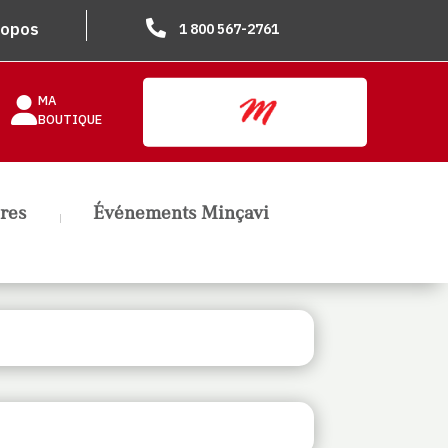

ropos
1 800 567-2761
MA

BOUTIQUE
ires
Événements Minçavi