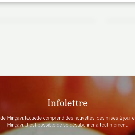
Infolettre
n de Minçavi, laquelle comprend des nouvelles, des mises à jour 
Minçavi. Il est possible de se désabonner à tout moment.