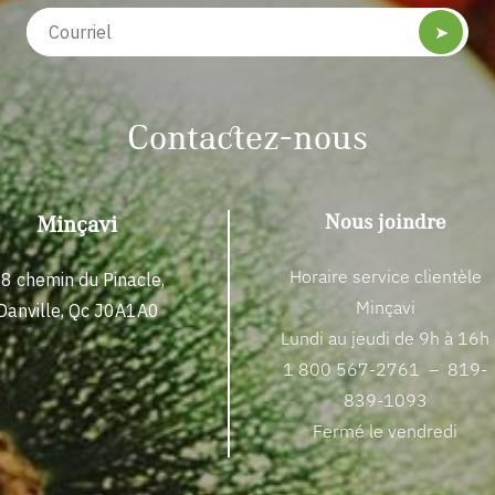
➤
Contactez-nous
Nous joindre
Minçavi
Horaire service clientèle
8 chemin du Pinacle,
Minçavi
Danville, Qc J0A1A0
Lundi au jeudi de 9h à 16h
1 800 567-2761
–
819-
839-1093
Fermé le vendredi