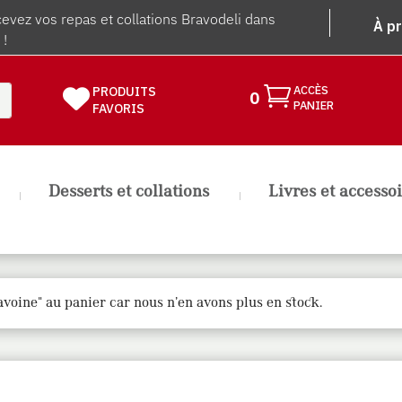
vez vos repas et collations Bravodeli dans
À p
 !

ACCÈS
PRODUITS

0
PANIER
FAVORIS
Desserts et collations
Livres et accesso
avoine" au panier car nous n’en avons plus en stock.